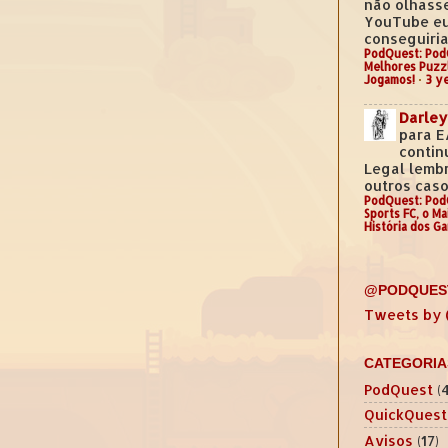
não olhass
YouTube e
conseguiria.
PodQuest: Pod
Melhores Puzz
Jogamos!
·
3 y
Darley
para E
contin
Legal lemb
outros casos
PodQuest: Pod
Sports FC, o M
História dos G
@PODQUES
Tweets by
CATEGORIA
PodQuest
(
QuickQuest
Avisos
(17)