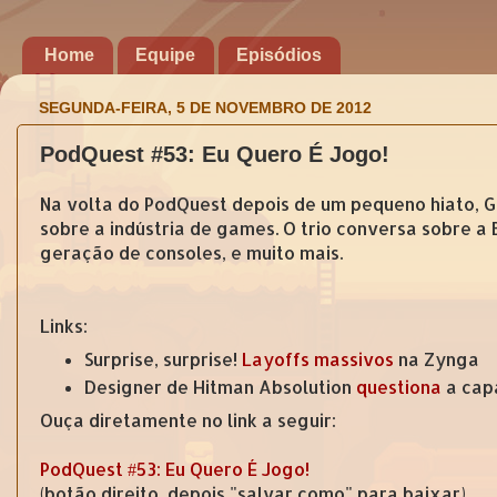
Home
Equipe
Episódios
SEGUNDA-FEIRA, 5 DE NOVEMBRO DE 2012
PodQuest #53: Eu Quero É Jogo!
Na volta do PodQuest depois de um pequeno hiato, G
sobre a indústria de games. O trio conversa sobre a
geração de consoles, e muito mais.
Links:
Surprise, surprise!
Layoffs massivos
na Zynga
Designer de Hitman Absolution
questiona
a capa
Ouça diretamente no link a seguir:
PodQuest #53: Eu Quero É Jogo!
(botão direito, depois "salvar como" para baixar)