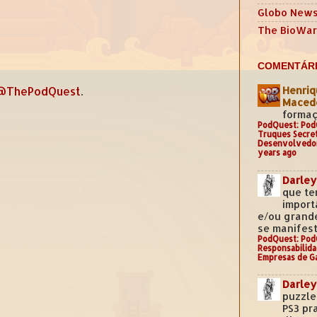
Globo New
The BioWar
COMENTÁRI
Henriq
@ThePodQuest
.
Mace
formaç
PodQuest: Pod
Truques Secre
Desenvolvedo
years ago
Darley
que te
import
e/ou grand
se manifest
PodQuest: Pod
Responsabilida
Empresas de G
Darley
puzzle
PS3 pr