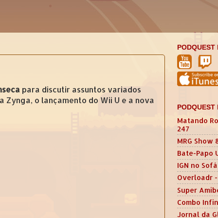
PODQUEST 
nseca
para discutir assuntos variados
na Zynga, o lançamento do Wii U e a nova
PODQUEST 
Matando Ro
247
MRG Show 
Bate-Papo 
IGN no Sofá
Overloadr -
Super Amib
Combo Infin
Jornal da G