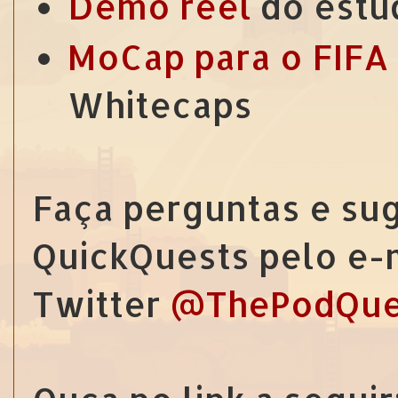
Demo reel
do estú
MoCap para o FIFA 
Whitecaps
Faça perguntas e sug
QuickQuests pelo e-
Twitter
@ThePodQue