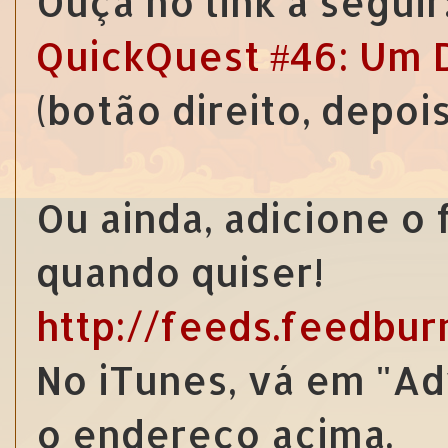
Ouça no link a seguir
QuickQuest #46: Um 
(botão direito, depoi
Ou ainda, adicione o
quando quiser!
http://feeds.feedbu
No iTunes, vá em "Ad
o endereço acima.