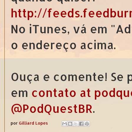
http://feeds.feedbu
No iTunes, vá em "Ad
o endereço acima.
Ouça e comente! Se p
em
contato at podqu
@PodQuestBR
.
por
Gilliard Lopes