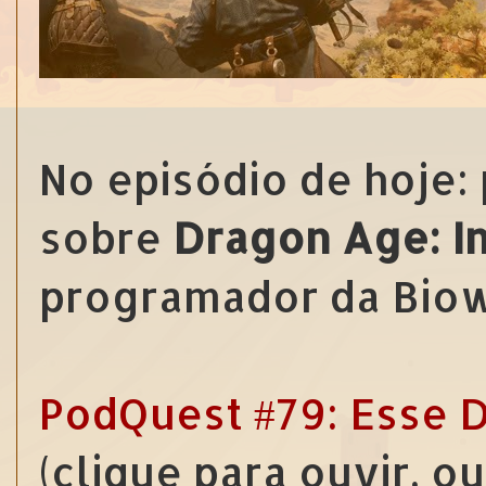
No episódio de hoje:
sobre
Dragon Age: In
programador da Biow
PodQuest #79: Esse D
(clique para ouvir, o