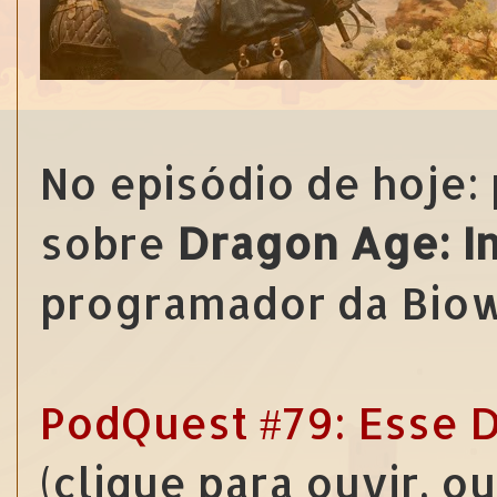
No episódio de hoje:
sobre
Dragon Age: In
programador da Biow
PodQuest #79: Esse D
(clique para ouvir, o