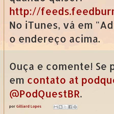
http://feeds.feedbu
No iTunes, vá em "Ad
o endereço acima.
Ouça e comente! Se p
em
contato at podqu
@PodQuestBR
.
por
Gilliard Lopes