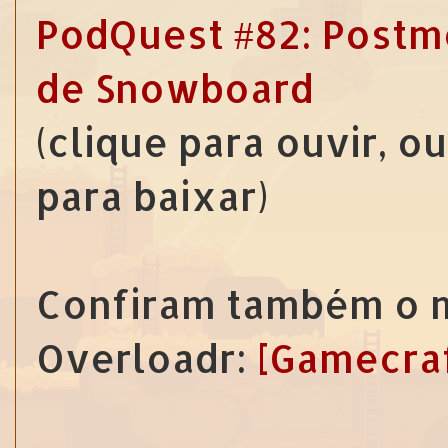
PodQuest #82: Postm
de Snowboard
(clique para ouvir, o
para baixar)
Confiram também o ma
Overloadr:
[Gamecraf