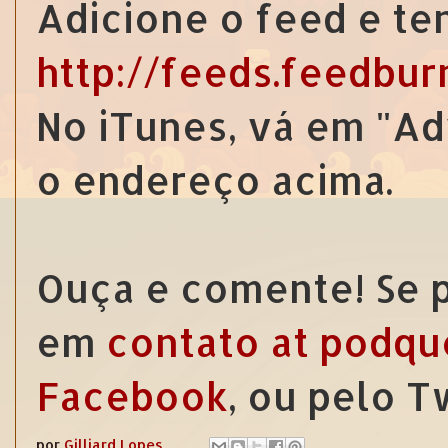
Adicione o feed e te
http://feeds.feedbu
No iTunes, vá em "Ad
o endereço acima.
Ouça e comente! Se p
em
contato at podqu
Facebook
, ou pelo 
por
Gilliard Lopes