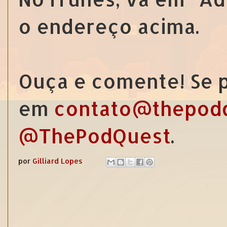
o endereço acima.
Ouça e comente! Se p
em
contato@thepod
@ThePodQuest
.
por
Gilliard Lopes