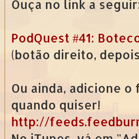
Ouça no link a seguir
PodQuest #41: Botec
(botão direito, depoi
Ou ainda, adicione o
quando quiser!
http://feeds.feedbu
No iTunes, vá em "Ad