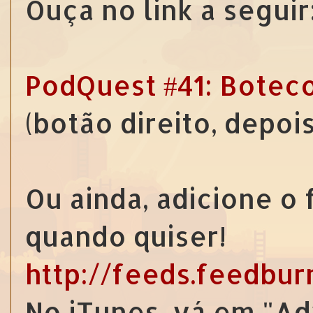
Ouça no link a seguir
PodQuest #41: Botec
(botão direito, depoi
Ou ainda, adicione o
quando quiser!
http://feeds.feedbu
No iTunes, vá em "Ad