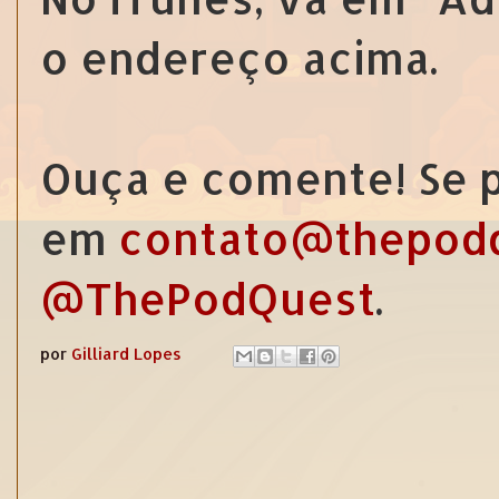
o endereço acima.
Ouça e comente! Se p
em
contato@thepod
@ThePodQuest
.
por
Gilliard Lopes