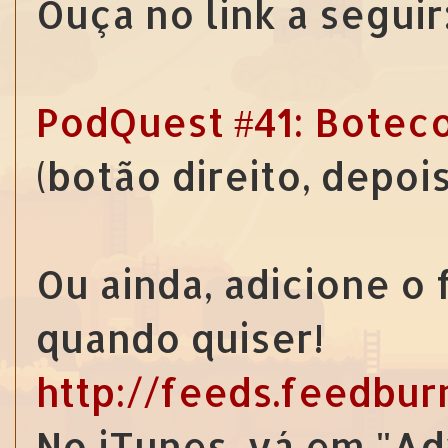
Ouça no link a seguir
PodQuest #41: Botec
(botão direito, depoi
Ou ainda, adicione o
quando quiser!
http://feeds.feedbu
No iTunes, vá em "Ad