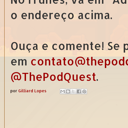
o endereço acima.
Ouça e comente! Se p
em
contato@thepod
@ThePodQuest
.
por
Gilliard Lopes