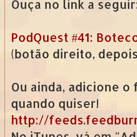
Ouça no link a seguir
PodQuest #41: Botec
(botão direito, depoi
Ou ainda, adicione o
quando quiser!
http://feeds.feedbu
No iTunes, vá em "Ad