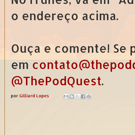
o endereço acima.
Ouça e comente! Se p
em
contato@thepod
@ThePodQuest
.
por
Gilliard Lopes