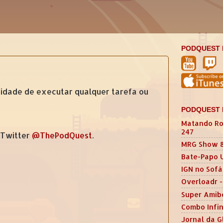
PODQUEST 
sidade de executar qualquer tarefa ou
PODQUEST 
Matando Ro
247
 Twitter
@ThePodQuest
.
MRG Show 
Bate-Papo 
IGN no Sofá
Overloadr -
Super Amib
Combo Infin
Jornal da G