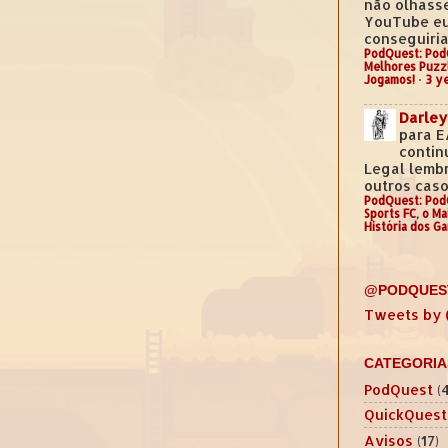
não olhass
YouTube e
conseguiria.
PodQuest: Pod
Melhores Puzz
Jogamos!
·
3 y
Darley
para E
contin
Legal lemb
outros casos
PodQuest: Pod
Sports FC, o M
História dos G
@PODQUES
Tweets by
CATEGORIA
PodQuest
(
QuickQuest
Avisos
(17)