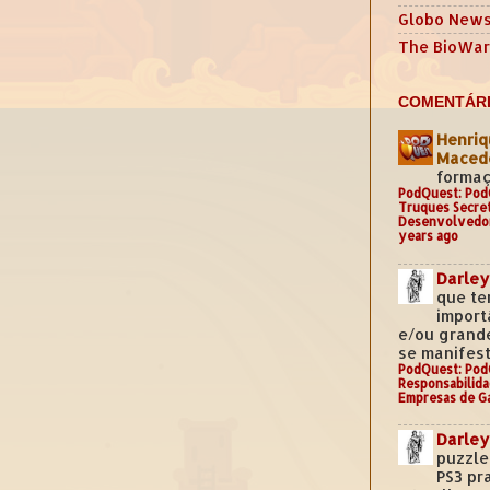
Globo New
The BioWar
COMENTÁRI
Henriq
Mace
formaç
PodQuest: Pod
Truques Secre
Desenvolvedo
years ago
Darley
que te
import
e/ou grand
se manifest
PodQuest: Pod
Responsabilida
Empresas de G
Darley
puzzle
PS3 pr