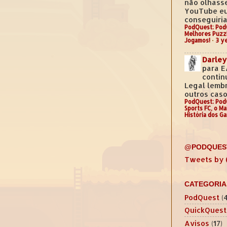
não olhass
YouTube e
conseguiria.
PodQuest: Pod
Melhores Puzz
Jogamos!
·
3 y
Darley
para E
contin
Legal lemb
outros casos
PodQuest: Pod
Sports FC, o M
História dos G
@PODQUES
Tweets by
CATEGORIA
PodQuest
(
QuickQuest
Avisos
(17)