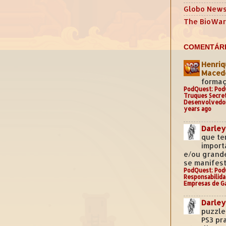
Globo New
The BioWar
COMENTÁRI
Henriq
Mace
formaç
PodQuest: Pod
Truques Secre
Desenvolvedo
years ago
Darley
que te
import
e/ou grand
se manifest
PodQuest: Pod
Responsabilida
Empresas de G
Darley
puzzle
PS3 pr