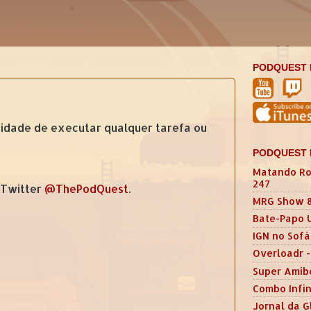
PODQUEST 
sidade de executar qualquer tarefa ou
PODQUEST 
Matando Ro
247
 Twitter
@ThePodQuest
.
MRG Show 
Bate-Papo 
IGN no Sofá
Overloadr -
Super Amib
Combo Infin
Jornal da G