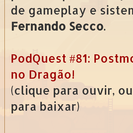
de gameplay e siste
Fernando Secco
.
PodQuest #81: Postm
no Dragão!
(clique para ouvir, o
para baixar)