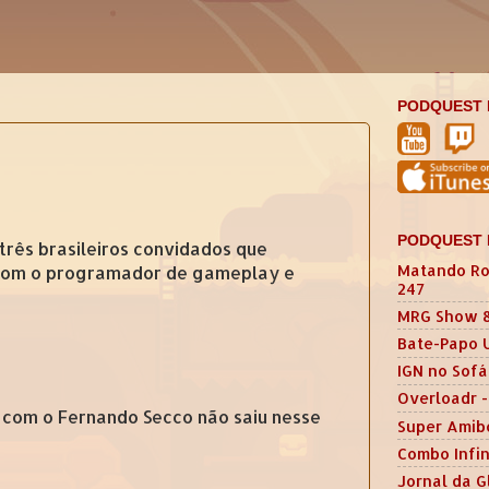
PODQUEST 
PODQUEST 
 três brasileiros convidados que
Matando Ro
 com o programador de gameplay e
247
MRG Show 
Bate-Papo 
IGN no Sofá
Overloadr -
ta com o Fernando Secco não saiu nesse
Super Amib
Combo Infin
Jornal da G