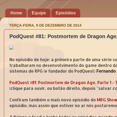
Home
Equipe
Episódios
TERÇA-FEIRA, 9 DE DEZEMBRO DE 2014
PodQuest #81: Postmortem de Dragon Age, 
No episódio de hoje: a primeira parte de uma série
trabalharam no desenvolvimento do game dentro da
sistemas de RPG (e fundador do PodQuest)
Fernando
PodQuest #81: Postmortem de Dragon Age, Parte 1 -
(clique para ouvir, ou botão direito, depois "salvar 
Confiram também o mais novo episódio do
MRG Show 
episódio, mas assim que estiver no ar nós postaremo
Adicione o feed e tenha todos os episódios quando q