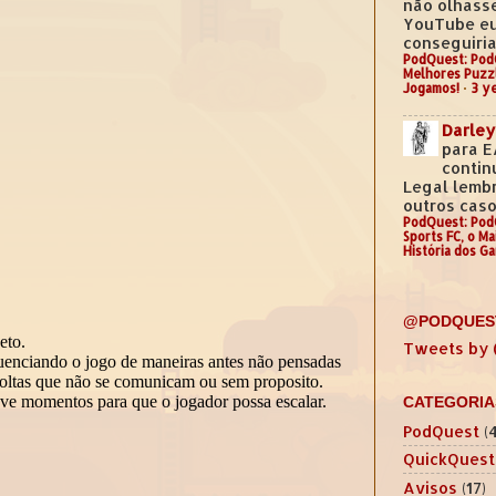
não olhass
YouTube e
conseguiria.
PodQuest: Pod
Melhores Puzz
Jogamos!
·
3 y
Darley
para E
contin
Legal lemb
outros casos
PodQuest: Pod
Sports FC, o M
História dos G
@PODQUES
Tweets by
CATEGORIA
PodQuest
(
QuickQuest
Avisos
(17)