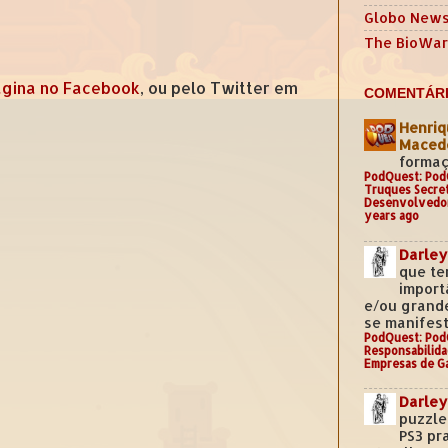
Globo New
The BioWar
gina no Facebook
, ou pelo Twitter em
COMENTÁRI
Henriq
Mace
formaç
PodQuest: Pod
Truques Secre
Desenvolvedo
years ago
Darley
que te
import
e/ou grand
se manifest
PodQuest: Pod
Responsabilida
Empresas de G
Darley
puzzle
PS3 pr