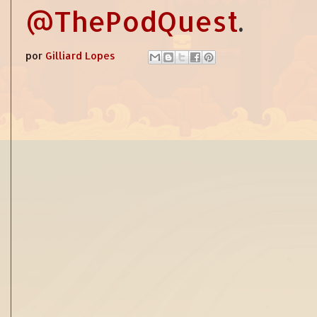
@ThePodQuest
.
por
Gilliard Lopes