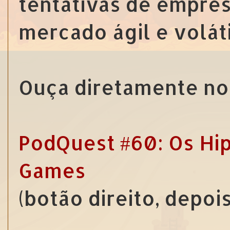
tentativas de empre
mercado ágil e volát
Ouça diretamente no 
PodQuest #60: Os Hip
Games
(botão direito, depoi