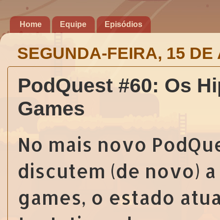
Home
Equipe
Episódios
SEGUNDA-FEIRA, 15 DE 
PodQuest #60: Os Hi
Games
No mais novo PodQues
discutem (de novo) a
games, o estado atu