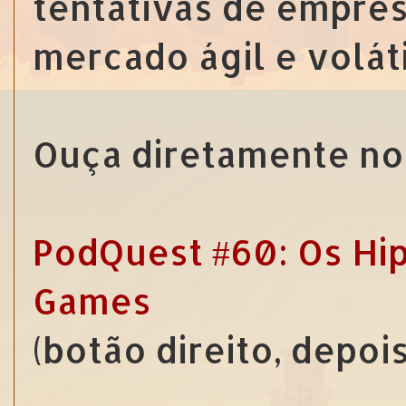
tentativas de empre
mercado ágil e volát
Ouça diretamente no 
PodQuest #60: Os Hip
Games
(botão direito, depoi