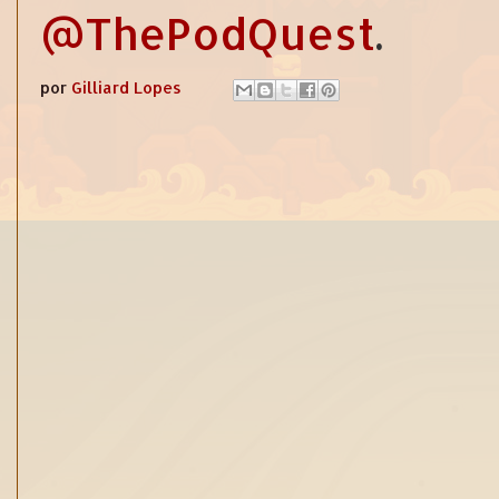
@ThePodQuest
.
por
Gilliard Lopes