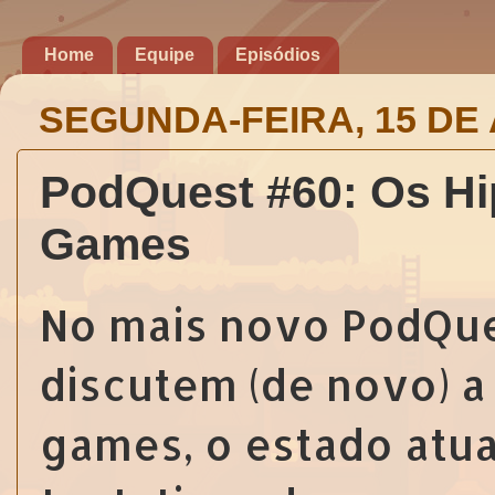
Home
Equipe
Episódios
SEGUNDA-FEIRA, 15 DE 
PodQuest #60: Os Hi
Games
No mais novo PodQues
discutem (de novo) a
games, o estado atu