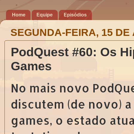
Home
Equipe
Episódios
SEGUNDA-FEIRA, 15 DE 
PodQuest #60: Os Hi
Games
No mais novo PodQues
discutem (de novo) a
games, o estado atu