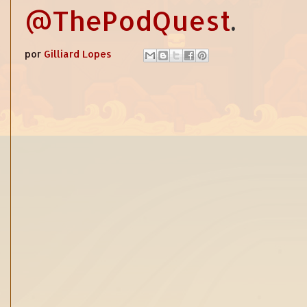
@ThePodQuest
.
por
Gilliard Lopes