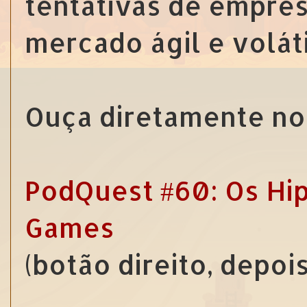
tentativas de empre
mercado ágil e volát
Ouça diretamente no 
PodQuest #60: Os Hip
Games
(botão direito, depoi