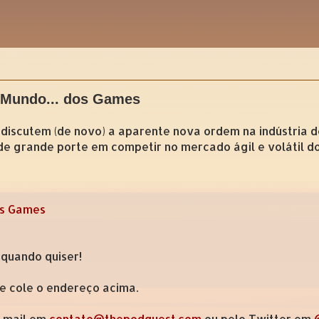
 Mundo... dos Games
 discutem (de novo) a aparente nova ordem na indústria 
e grande porte em competir no mercado ágil e volátil do
os Games
 quando quiser!
 e cole o endereço acima.
e-mail em
contato@thepodquest.com
ou pelo Twitter em