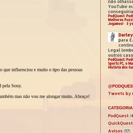
não olhass
YouTube e
conseguiria.
PodQuest: Pod
Melhores Puzz
Jogamos!
·
3 y
Darley
para E
contin
Legal lemb
outros casos
PodQuest: Pod
Sports FC, o M
História dos G
@PODQUES
Tweets by
CATEGORIA
PodQuest
(
QuickQuest
Avisos
(17)