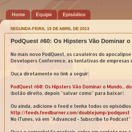
Home
Equipe
Episódios
SEGUNDA-FEIRA, 15 DE ABRIL DE 2013
PodQuest #60: Os Hipsters Vão Dominar o
No mais novo PodQuest, os cavaleiros do apocalipse
Developers Conference, as tentativas de empresas d
Ouça diretamente no link a seguir:
PodQuest #60: Os Hipsters Vão Dominar o Mundo... d
(botão direito, depois "salvar como" para baixar)
Ou ainda, adicione o feed e tenha todos os episódios
http://feeds.feedburner.com/doublejump/podquest
No iTunes, vá em "Advanced - Subscribe to Podcast"
Ouça e comente! Se preferir, entre em contato por 