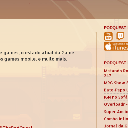
PODQUEST 
de games, o estado atual da Game
s games mobile, e muito mais.
PODQUEST 
Matando Ro
247
MRG Show 
Bate-Papo 
IGN no Sofá
Overloadr -
Super Amib
Combo Infin
Jornal da G
@ThePodQuest
.