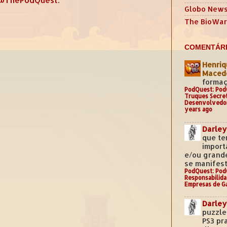
Globo New
The BioWar
COMENTÁRI
Henriq
Mace
formaç
PodQuest: Pod
Truques Secre
Desenvolvedo
years ago
Darley
que te
import
e/ou grand
se manifest
PodQuest: Pod
Responsabilida
Empresas de G
Darley
puzzle
PS3 pr