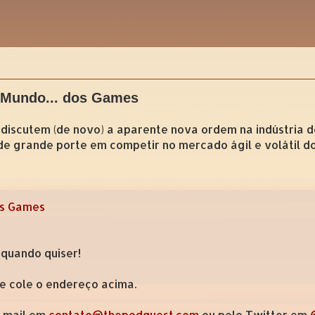
 Mundo... dos Games
 discutem (de novo) a aparente nova ordem na indústria 
e grande porte em competir no mercado ágil e volátil do
os Games
 quando quiser!
 e cole o endereço acima.
e-mail em
contato@thepodquest.com
ou pelo Twitter em