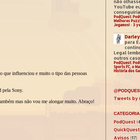
não olhass
YouTube e
conseguiria.
PodQuest: Pod
Melhores Puzz
Jogamos!
·
3 y
Darley
para E
contin
Legal lemb
outros casos
PodQuest: Pod
Sports FC, o M
História dos G
@PODQUES
Tweets by
CATEGORIA
PodQuest
(
QuickQuest
Avisos
(17)