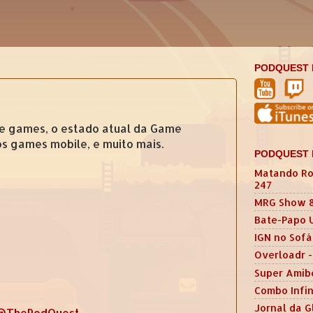
PODQUEST 
de games, o estado atual da Game
s games mobile, e muito mais.
PODQUEST 
Matando Ro
247
MRG Show 
Bate-Papo 
IGN no Sofá
Overloadr -
Super Amib
Combo Infin
Jornal da G
@ThePodQuest
.