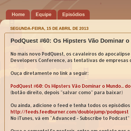
Home
Equipe
Episódios
SEGUNDA-FEIRA, 15 DE ABRIL DE 2013
PodQuest #60: Os Hipsters Vão Dominar o
No mais novo PodQuest, os cavaleiros do apocalipse
Developers Conference, as tentativas de empresas d
Ouça diretamente no link a seguir:
PodQuest #60: Os Hipsters Vão Dominar o Mundo... d
(botão direito, depois "salvar como" para baixar)
Ou ainda, adicione o feed e tenha todos os episódios
http://feeds.feedburner.com/doublejump/podquest
No iTunes, vá em "Advanced - Subscribe to Podcast"
Ouça e comente! Se preferir, entre em contato por 