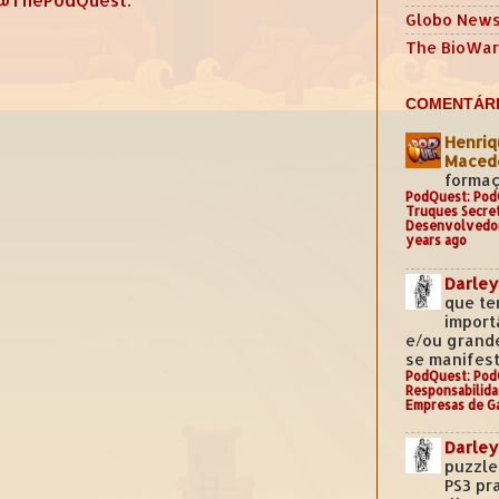
Globo New
The BioWar
COMENTÁRI
Henriq
Mace
formaç
PodQuest: Pod
Truques Secre
Desenvolvedo
years ago
Darley
que te
import
e/ou grand
se manifest
PodQuest: Pod
Responsabilida
Empresas de G
Darley
puzzle
PS3 pr