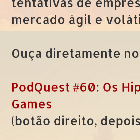
tentativas de empre
mercado ágil e volát
Ouça diretamente no 
PodQuest #60: Os Hip
Games
(botão direito, depoi