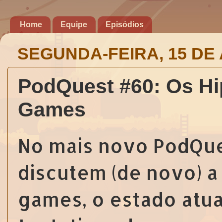
Home
Equipe
Episódios
SEGUNDA-FEIRA, 15 DE 
PodQuest #60: Os Hi
Games
No mais novo PodQues
discutem (de novo) a
games, o estado atu