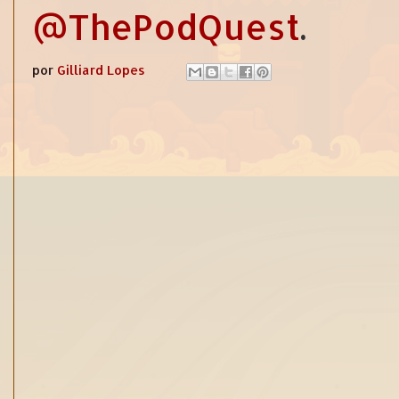
@ThePodQuest
.
por
Gilliard Lopes